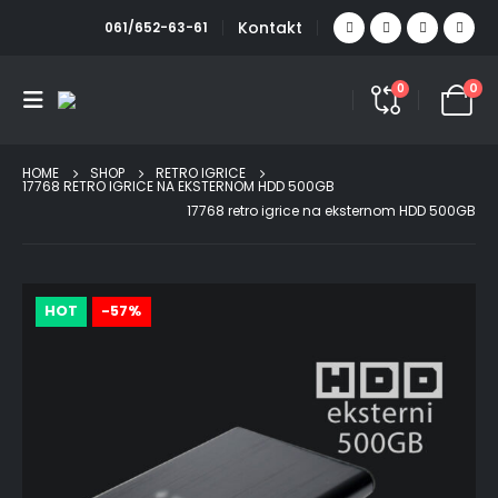
Kontakt
061/652-63-61
0
0
HOME
SHOP
RETRO IGRICE
17768 RETRO IGRICE NA EKSTERNOM HDD 500GB
17768 retro igrice na eksternom HDD 500GB
HOT
-57%