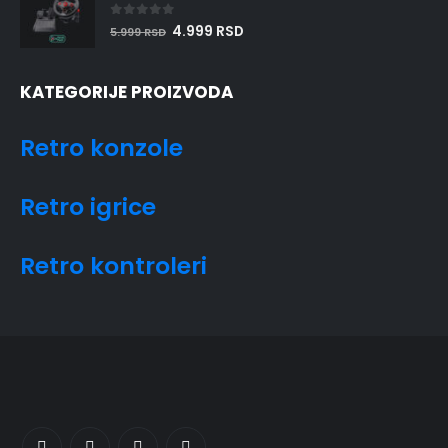
0
out of 5
4.999
RSD
5.999
RSD
KATEGORIJE PROIZVODA
Retro konzole
Retro igrice
Retro kontroleri