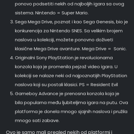
ponovo podsetiti nekih od najboljih igara sa ovog
sistema. Nintendo = Super Mario.
Sega Mega Drive, poznat i kao Sega Genesis, bio je
konkurencija za Nintendo SNES. Sa velikim brojem
naslova u kolekciji, možete ponovno doživeti
klasične Mega Drive avanture. Mega Drive = Sonic.
Originalni Sony PlayStation je revolucionarna
konzola koja je promenila pejzaž video igara. U
kolekciji se nalaze neki od najpoznatijih PlayStation
naslova koji su postali klasici. PS = Resident Evil
Gameboy Advance je prenosna konzola koja je
bila popularna među ljubiteljima igara na putu. Ova
platforma je donela mnogo sjajnih naslova i pružila
mnogo sati zabave.
Ovo je samo mali pregled nekih od platformi i