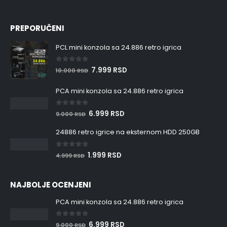
PREPORUČENI
PCL mini konzola sa 24.886 retro igrica
0
out of 5
7.999
RSD
10.000
RSD
PCA mini konzola sa 24.886 retro igrica
0
out of 5
6.999
RSD
9.000
RSD
24886 retro igrice na eksternom HDD 250GB
0
out of 5
1.999
RSD
4.999
RSD
NAJBOLJE OCENJENI
PCA mini konzola sa 24.886 retro igrica
0
out of 5
6.999
RSD
9.000
RSD