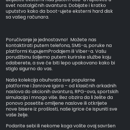
svet nostalgičnih avantura. Dobijate i kratko
uputstvo kako da boot-ujete eksterni hard disk
sa vašeg računara.
Poručivanje je jednostavno! Možete nas
kontaktirati putem telefona, SMS-a, poruke na
platformi KupujemProdajem ili Viber-a. Vašu
porudžbinu šaljemo putem kurirske službe koju
odaberete, a sve će biti lepo upakovano kako bi
stiglo sigurno do vas.
Naša kolekcija obuhvata sve popularne
platforme i žanrove igara – od klasičnih arkadnih
naslova do akcionih avantura, RPG-ova, sportskih
simulacija i mnogo više. Bez obzira da li želite da
ponovo posetite omiljene naslove ili otkrijete
nove bisere iz prošlosti, naše igrice će ispuniti sve
vaše želje.
Podarite sebi ili nekome koga volite ovaj savršen