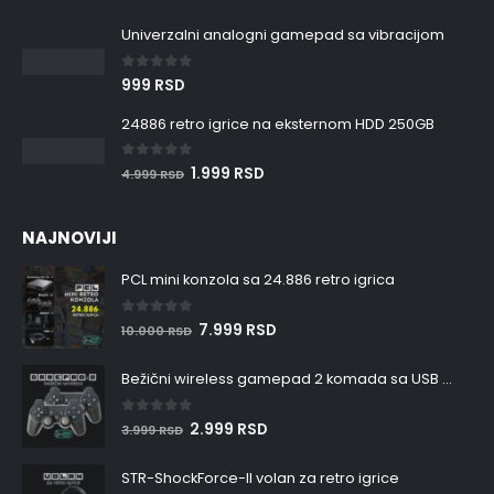
Univerzalni analogni gamepad sa vibracijom
0
out of 5
999
RSD
24886 retro igrice na eksternom HDD 250GB
0
out of 5
1.999
RSD
4.999
RSD
NAJNOVIJI
PCL mini konzola sa 24.886 retro igrica
0
out of 5
7.999
RSD
10.000
RSD
Bežični wireless gamepad 2 komada sa USB resiverom
0
out of 5
2.999
RSD
3.999
RSD
STR-ShockForce-II volan za retro igrice