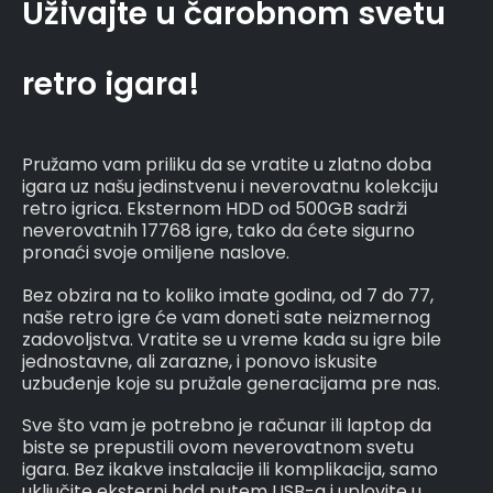
Uživajte u čarobnom svetu
retro igara!
Pružamo vam priliku da se vratite u zlatno doba
igara uz našu jedinstvenu i neverovatnu kolekciju
retro igrica. Eksternom HDD od 500GB sadrži
neverovatnih 17768 igre, tako da ćete sigurno
pronaći svoje omiljene naslove.
Bez obzira na to koliko imate godina, od 7 do 77,
naše retro igre će vam doneti sate neizmernog
zadovoljstva. Vratite se u vreme kada su igre bile
jednostavne, ali zarazne, i ponovo iskusite
uzbuđenje koje su pružale generacijama pre nas.
Sve što vam je potrebno je računar ili laptop da
biste se prepustili ovom neverovatnom svetu
igara. Bez ikakve instalacije ili komplikacija, samo
uključite eksterni hdd putem USB-a i uplovite u