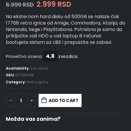
2.999
RSD
6.999
RSD
Na eksternom hard disku od 500GB se nalaze čak
17768 retro igrice od Amige, Commodora, Atarija, do
Nintenda, Sege i PlayStationa. Potrebno je samo da
priključite vaš HDD u vaš laptop ili računar.
bootujete sistem sa UBS i prepustite se zabavi.
4,8
Prosečna ocena:
zvezdica
Availability:
4 in stock
SKU:
EXT500GB
Category:
Retro igrice
ADD TO CART
Možda vas zanima?