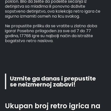
poklon. Bilo da želite da podelite sećanja iz
detinjstva sa mlađima ili ponovno doživite
sopstveno detinjstvo, ova kolekcija retro igara će
sigurno izmamiti osmeh na licu svakog.
Ne propustite priliku da se vratite u zlatno doba
igara! Posebno prilagođen za sve od 7 do 77
godina, 17768 igre su najbolji način da istražite
bogatstvo retro naslova.
Uzmite ga danas i prepustite
se neizmernoj zabavi!
Ukupan broj retro igrica na