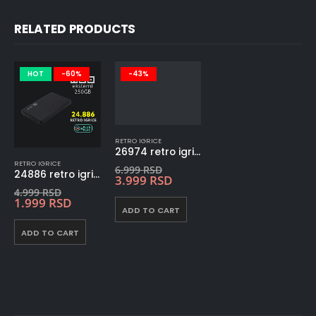
RELATED PRODUCTS
HOT
-60%
-43%
RETRO IGRICE
26974 retro igrice na eksternom HDD 1TB
RETRO IGRICE
6.999
RSD
24886 retro igrice na eksternom HDD 250GB
3.999
RSD
4.999
RSD
1.999
RSD
ADD TO CART
ADD TO CART