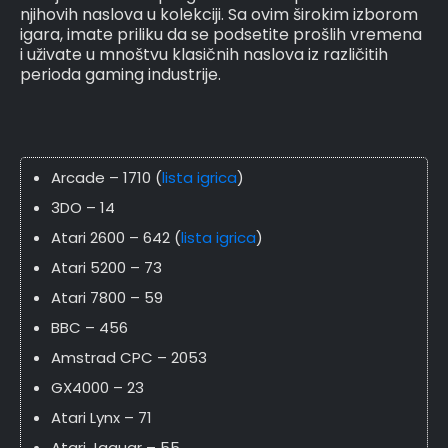
njihovih naslova u kolekciji. Sa ovim širokim izborom
igara, imate priliku da se podsetite prošlih vremena
i uživate u mnoštvu klasičnih naslova iz različitih
perioda gaming industrije.
Arcade – 1710 (
lista igrica
)
3DO – 14
Atari 2600 – 642 (
lista igrica
)
Atari 5200 – 73
Atari 7800 – 59
BBC – 456
Amstrad CPC – 2053
GX4000 – 23
Atari Lynx – 71
Atari Jaguar – 55